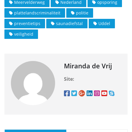
Meervelderweg
Nederland
opsporing
plattelandscriminaliteit
politie
preventietips
saunadiefstal
Uddel
veiligheid
Miranda de Vrij
Site: