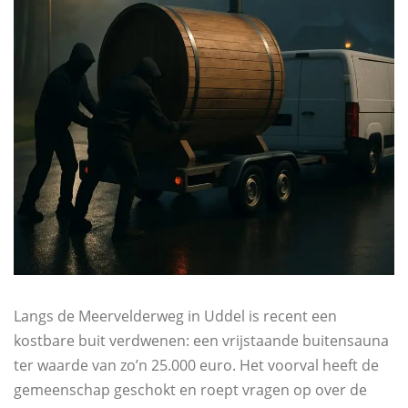
Langs de Meervelderweg in Uddel is recent een
kostbare buit verdwenen: een vrijstaande buitensauna
ter waarde van zo’n 25.000 euro. Het voorval heeft de
gemeenschap geschokt en roept vragen op over de