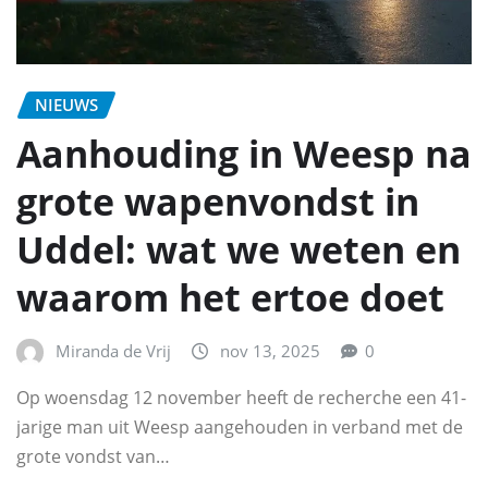
NIEUWS
Aanhouding in Weesp na
grote wapenvondst in
Uddel: wat we weten en
waarom het ertoe doet
Miranda de Vrij
nov 13, 2025
0
Op woensdag 12 november heeft de recherche een 41-
jarige man uit Weesp aangehouden in verband met de
grote vondst van…