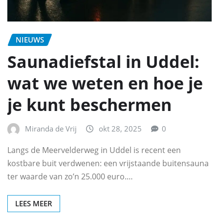
NIEUWS
Saunadiefstal in Uddel:
wat we weten en hoe je
je kunt beschermen
Miranda de Vrij
okt 28, 2025
0
Langs de Meervelderweg in Uddel is recent een
kostbare buit verdwenen: een vrijstaande buitensauna
ter waarde van zo’n 25.000 euro.…
LEES MEER