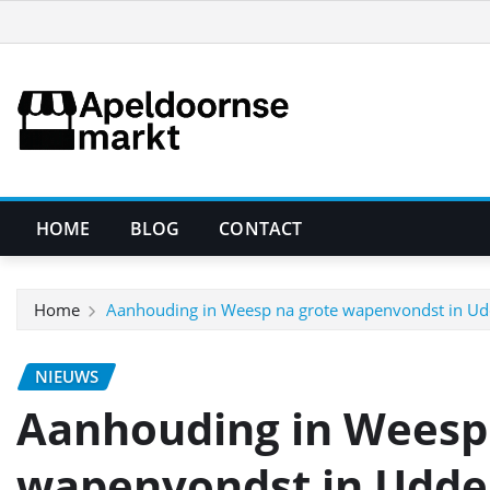
Ga
naar
de
inhoud
HOME
BLOG
CONTACT
Home
Aanhouding in Weesp na grote wapenvondst in Udd
NIEUWS
Aanhouding in Weesp
wapenvondst in Udde