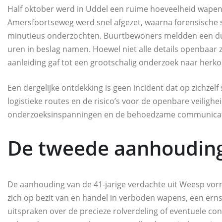
Half oktober werd in Uddel een ruime hoeveelheid wapens
Amersfoortseweg werd snel afgezet, waarna forensische sp
minutieus onderzochten. Buurtbewoners meldden een duid
uren in beslag namen. Hoewel niet alle details openbaar z
aanleiding gaf tot een grootschalig onderzoek naar her
Een dergelijke ontdekking is geen incident dat op zichzelf 
logistieke routes en de risico’s voor de openbare veilighei
onderzoeksinspanningen en de behoedzame communicatie
De tweede aanhouding
De aanhouding van de 41-jarige verdachte uit Weesp vorm
zich op bezit van en handel in verboden wapens, een ernsti
uitspraken over de precieze rolverdeling of eventuele c