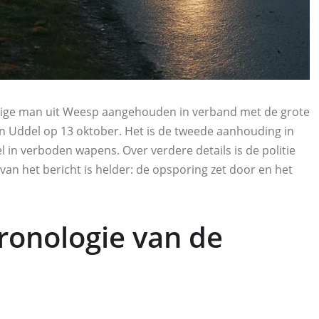
rige man uit Weesp aangehouden in verband met de grote
 Uddel op 13 oktober. Het is de tweede aanhouding in
 in verboden wapens. Over verdere details is de politie
an het bericht is helder: de opsporing zet door en het
ronologie van de