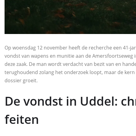
Op woensdag 12 november heeft de recherche een 41-ja
vondst van wapens en munitie aan de Amersfoortseweg in
deze zaak. De man wordt verdacht van bezit van en handel
terughoudend zolang het onderzoek loopt, maar de kern v
dossier groeit.
De vondst in Uddel: ch
feiten