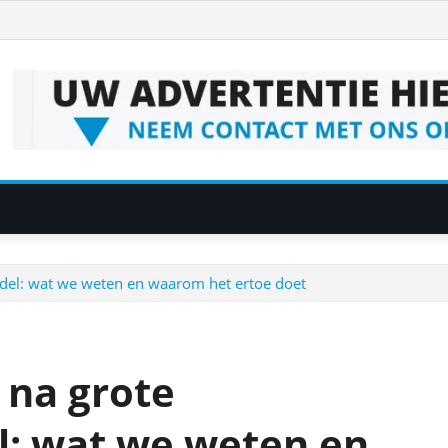
el: wat we weten en waarom het ertoe doet
 na grote
l: wat we weten en