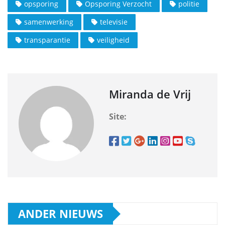
opsporing
Opsporing Verzocht
politie
samenwerking
televisie
transparantie
veiligheid
Miranda de Vrij
Site:
ANDER NIEUWS