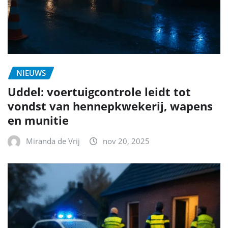
NIEUWS
Uddel: voertuigcontrole leidt tot
vondst van hennepkwekerij, wapens
en munitie
Miranda de Vrij
nov 20, 2025