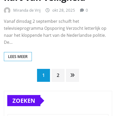
Miranda de Vrij
okt 28, 2025
0
Vanaf dinsdag 2 september schuift het
televisieprogramma Opsporing Verzocht letterlijk op
naar het kloppende hart van de Nederlandse politie.
De…
LEES MEER
Berichten
1
2
paginering
ZOEKEN