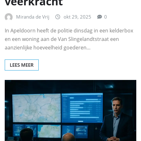
veerkracht
Miranda de Vrij
okt 29, 2025
0
In Apeldoorn heeft de politie dinsdag in een kelderbox
en een woning aan de Van Slingelandtstraat een
aanzienlijke hoeveelheid goederen…
LEES MEER