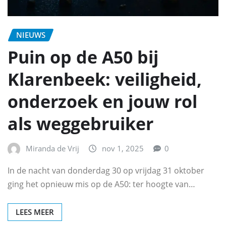
NIEUWS
Puin op de A50 bij
Klarenbeek: veiligheid,
onderzoek en jouw rol
als weggebruiker
Miranda de Vrij
nov 1, 2025
0
In de nacht van donderdag 30 op vrijdag 31 oktober
ging het opnieuw mis op de A50: ter hoogte van…
LEES MEER