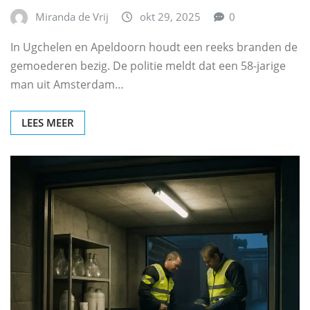
Miranda de Vrij
okt 29, 2025
0
In Ugchelen en Apeldoorn houdt een reeks branden de
gemoederen bezig. De politie meldt dat een 58-jarige
man uit Amsterdam…
LEES MEER