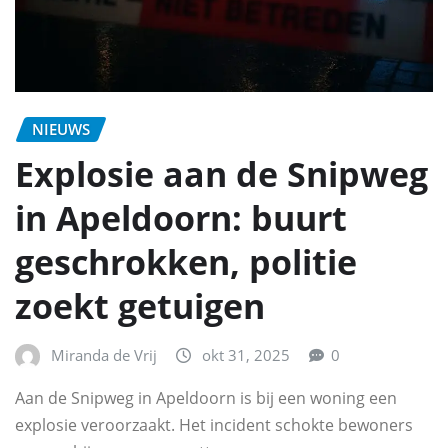
NIEUWS
Explosie aan de Snipweg
in Apeldoorn: buurt
geschrokken, politie
zoekt getuigen
Miranda de Vrij
okt 31, 2025
0
Aan de Snipweg in Apeldoorn is bij een woning een
explosie veroorzaakt. Het incident schokte bewoners