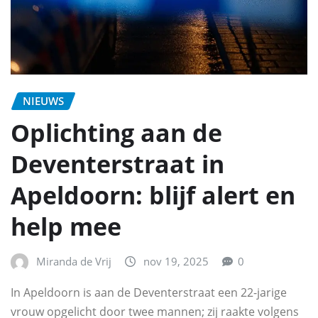
NIEUWS
Oplichting aan de
Deventerstraat in
Apeldoorn: blijf alert en
help mee
Miranda de Vrij
nov 19, 2025
0
In Apeldoorn is aan de Deventerstraat een 22-jarige
vrouw opgelicht door twee mannen; zij raakte volgens