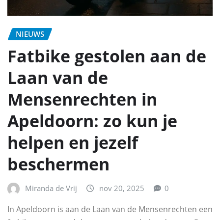
NIEUWS
Fatbike gestolen aan de
Laan van de
Mensenrechten in
Apeldoorn: zo kun je
helpen en jezelf
beschermen
Miranda de Vrij
nov 20, 2025
0
In Apeldoorn is aan de Laan van de Mensenrechten een