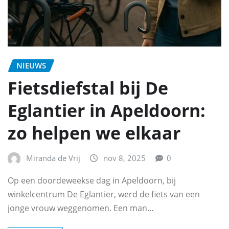
NIEUWS
Fietsdiefstal bij De
Eglantier in Apeldoorn:
zo helpen we elkaar
Miranda de Vrij
nov 8, 2025
0
Op een doordeweekse dag in Apeldoorn, bij
winkelcentrum De Eglantier, werd de fiets van een
jonge vrouw weggenomen. Een man…