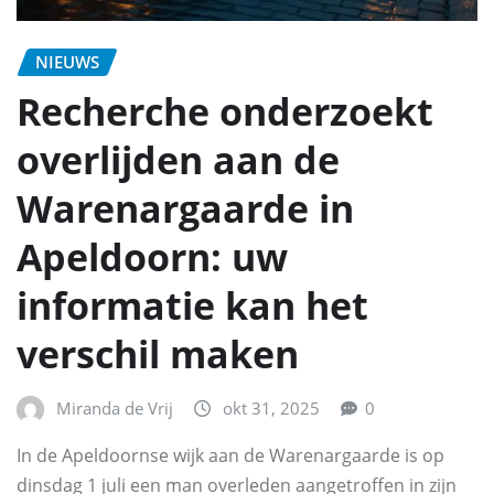
NIEUWS
Recherche onderzoekt
overlijden aan de
Warenargaarde in
Apeldoorn: uw
informatie kan het
verschil maken
Miranda de Vrij
okt 31, 2025
0
In de Apeldoornse wijk aan de Warenargaarde is op
dinsdag 1 juli een man overleden aangetroffen in zijn