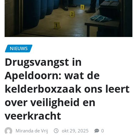
NIEUWS
Drugsvangst in
Apeldoorn: wat de
kelderboxzaak ons leert
over veiligheid en
veerkracht
Miranda de Vrij
okt 29, 2025
0