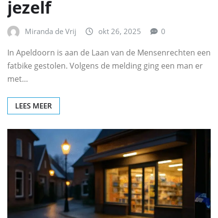
jezelf
Miranda de Vrij
okt 26, 2025
0
In Apeldoorn is aan de Laan van de Mensenrechten een
fatbike gestolen. Volgens de melding ging een man er
met…
LEES MEER