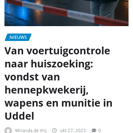
NIEUWS
Van voertuigcontrole
naar huiszoeking:
vondst van
hennepkwekerij,
wapens en munitie in
Uddel
Miranda de Vrij
okt 27, 2025
0