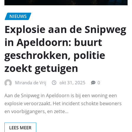
NIEUWS
Explosie aan de Snipweg
in Apeldoorn: buurt
geschrokken, politie
zoekt getuigen
Miranda de Vrij
okt 31, 2025
0
Aan de Snipweg in Apeldoorn is bij een woning een
explosie veroorzaakt. Het incident schokte bewoners
en voorbijgangers, en zette…
LEES MEER