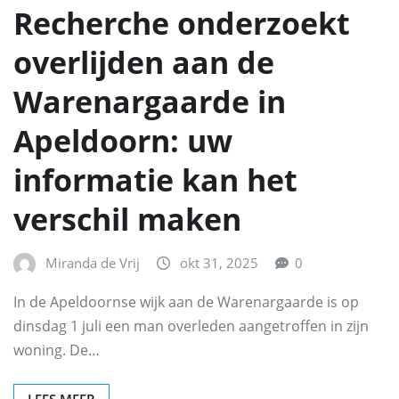
Recherche onderzoekt
overlijden aan de
Warenargaarde in
Apeldoorn: uw
informatie kan het
verschil maken
Miranda de Vrij
okt 31, 2025
0
In de Apeldoornse wijk aan de Warenargaarde is op
dinsdag 1 juli een man overleden aangetroffen in zijn
woning. De…
LEES MEER