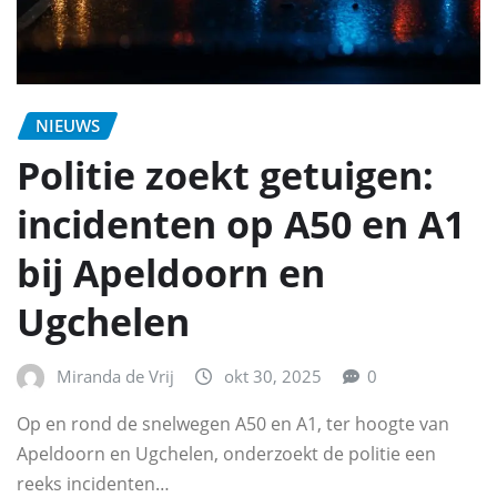
NIEUWS
Politie zoekt getuigen:
incidenten op A50 en A1
bij Apeldoorn en
Ugchelen
Miranda de Vrij
okt 30, 2025
0
Op en rond de snelwegen A50 en A1, ter hoogte van
Apeldoorn en Ugchelen, onderzoekt de politie een
reeks incidenten…