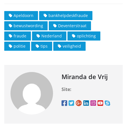
Apeldoorn
bankhelpdeskfraude
bewustwording
Deventerstraat
fraude
Nederland
oplichting
politie
tips
veiligheid
Miranda de Vrij
Site: