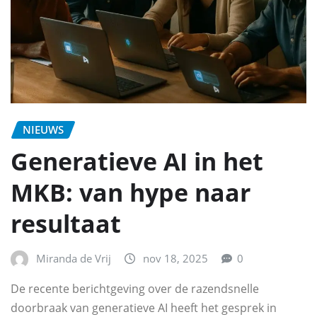
NIEUWS
Generatieve AI in het
MKB: van hype naar
resultaat
Miranda de Vrij
nov 18, 2025
0
De recente berichtgeving over de razendsnelle
doorbraak van generatieve AI heeft het gesprek in