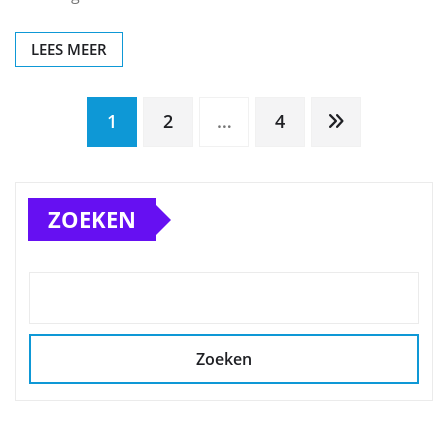
LEES MEER
Berichten
1
2
…
4
paginering
ZOEKEN
Zoeken