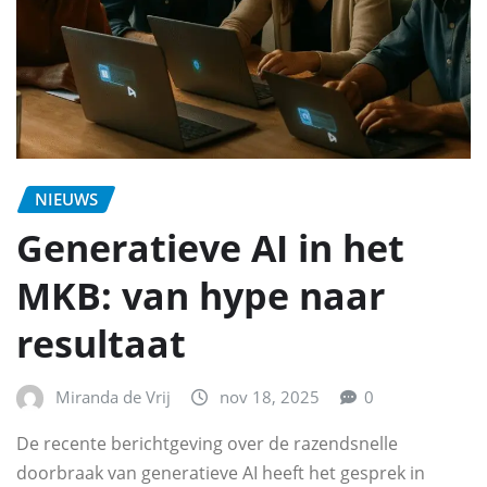
NIEUWS
Generatieve AI in het
MKB: van hype naar
resultaat
Miranda de Vrij
nov 18, 2025
0
De recente berichtgeving over de razendsnelle
doorbraak van generatieve AI heeft het gesprek in