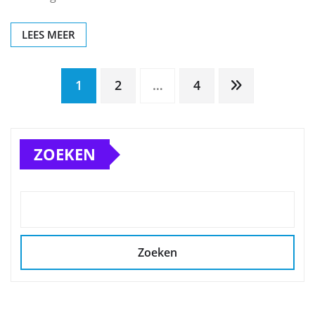
LEES MEER
Berichten
1
2
…
4
paginering
ZOEKEN
Zoeken