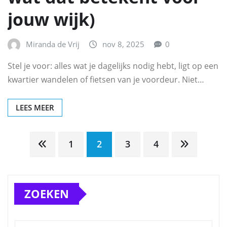
jouw wijk)
Miranda de Vrij
nov 8, 2025
0
Stel je voor: alles wat je dagelijks nodig hebt, ligt op een
kwartier wandelen of fietsen van je voordeur. Niet…
LEES MEER
Berichten
1
2
3
4
paginering
ZOEKEN