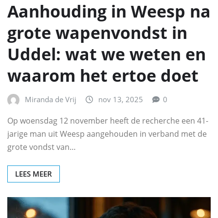
Aanhouding in Weesp na
grote wapenvondst in
Uddel: wat we weten en
waarom het ertoe doet
Miranda de Vrij
nov 13, 2025
0
Op woensdag 12 november heeft de recherche een 41-
jarige man uit Weesp aangehouden in verband met de
grote vondst van…
LEES MEER