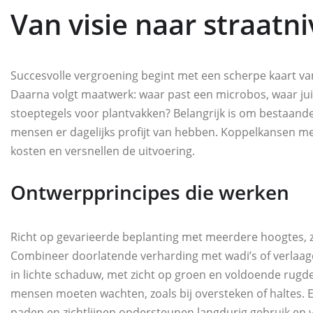
Van visie naar straatn
Succesvolle vergroening begint met een scherpe kaart v
Daarna volgt maatwerk: waar past een microbos, waar jui
stoeptegels voor plantvakken? Belangrijk is om bestaande 
mensen er dagelijks profijt van hebben. Koppelkansen met
kosten en versnellen de uitvoering.
Ontwerpprincipes die werken
Richt op gevarieerde beplanting met meerdere hoogtes, 
Combineer doorlatende verharding met wadi’s of verlaag
in lichte schaduw, met zicht op groen en voldoende rugd
mensen moeten wachten, zoals bij oversteken of haltes. 
paden en zichtlijnen ondersteunen langdurig gebruik en v