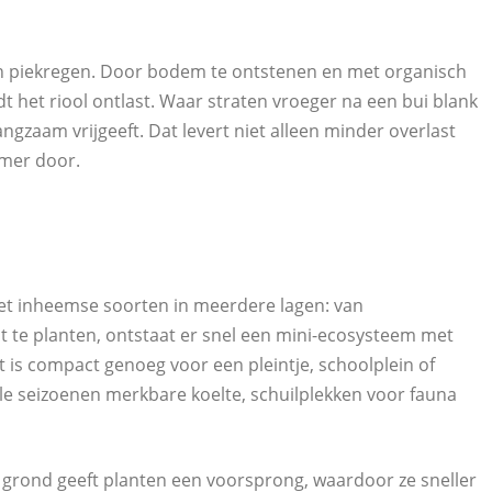
en piekregen. Door bodem te ontstenen en met organisch
t het riool ontlast. Waar straten vroeger na een bui blank
gzaam vrijgeeft. Dat levert niet alleen minder overlast
omer door.
met inheemse soorten in meerdere lagen: van
 te planten, ontstaat er snel een mini-ecosysteem met
et is compact genoeg voor een pleintje, schoolplein of
e seizoenen merkbare koelte, schuilplekken voor fauna
 grond geeft planten een voorsprong, waardoor ze sneller