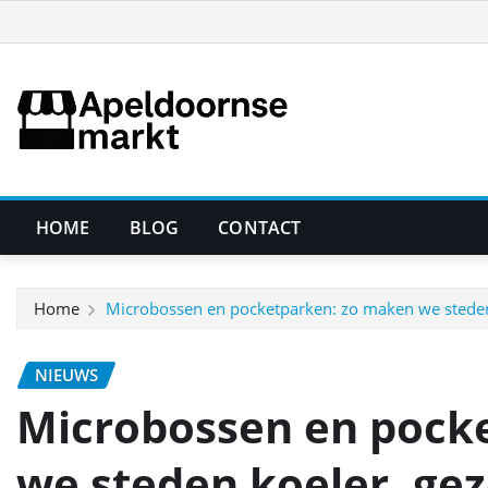
Ga
naar
de
inhoud
HOME
BLOG
CONTACT
Home
Microbossen en pocketparken: zo maken we steden
NIEUWS
Microbossen en pock
we steden koeler, ge