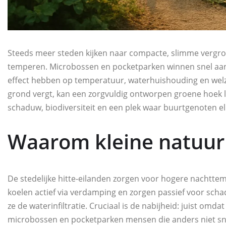
Steeds meer steden kijken naar compacte, slimme vergroe
temperen. Microbossen en pocketparken winnen snel aan 
effect hebben op temperatuur, waterhuishouding en welzij
grond vergt, kan een zorgvuldig ontworpen groene hoek let
schaduw, biodiversiteit en een plek waar buurtgenoten e
Waarom kleine natuur 
De stedelijke hitte-eilanden zorgen voor hogere nachtte
koelen actief via verdamping en zorgen passief voor schad
ze de waterinfiltratie. Cruciaal is de nabijheid: juist omda
microbossen en pocketparken mensen die anders niet sne