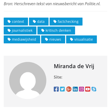
context
data
factchecking
journalistiek
kritisch denken
mediawijsheid
nieuws
visualisatie
Miranda de Vrij
Site: