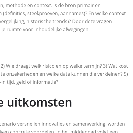
on, methode en context. Is de bron primair en
(definities, steekproeven, aannames)? En welke context
 vergelijking, historische trends)? Door deze vragen
ak je ruimte voor inhoudelijke afwegingen.
? 2) Wie draagt welk risico en op welke termijn? 3) Wat kost
tste onzekerheden en welke data kunnen die verkleinen? 5)
 tijd, geld of informatie?
ke uitkomsten
 scenario versnellen innovaties en samenwerking, worden
ijven concrete voordelen. In het middenpad volgt een