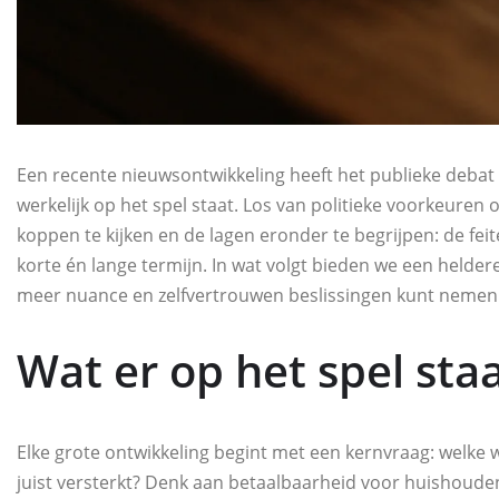
Een recente nieuwsontwikkeling heeft het publieke debat
werkelijk op het spel staat. Los van politieke voorkeuren
koppen te kijken en de lagen eronder te begrijpen: de fei
korte én lange termijn. In wat volgt bieden we een helde
meer nuance en zelfvertrouwen beslissingen kunt nemen in
Wat er op het spel sta
Elke grote ontwikkeling begint met een kernvraag: welke
juist versterkt? Denk aan betaalbaarheid voor huishoud