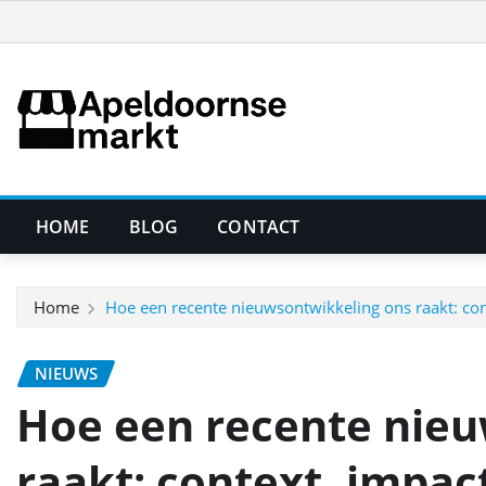
Ga
naar
de
inhoud
HOME
BLOG
CONTACT
Home
Hoe een recente nieuwsontwikkeling ons raakt: con
NIEUWS
Hoe een recente nieu
raakt: context, impac