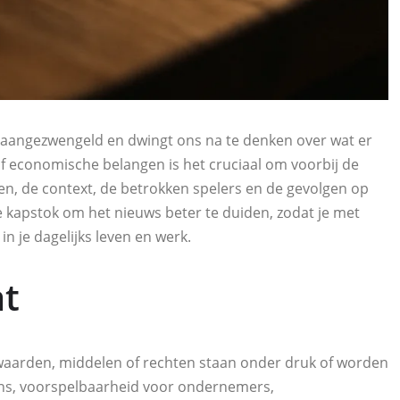
 aangezwengeld en dwingt ons na te denken over wat er
 of economische belangen is het cruciaal om voorbij de
ten, de context, de betrokken spelers en de gevolgen op
re kapstok om het nieuws beter te duiden, zodat je met
 je dagelijks leven en werk.
at
 waarden, middelen of rechten staan onder druk of worden
ens, voorspelbaarheid voor ondernemers,