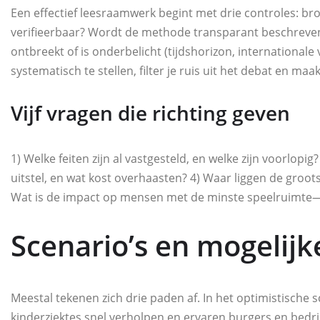
Een effectief leesraamwerk begint met drie controles: br
verifieerbaar? Wordt de methode transparant beschreven 
ontbreekt of is onderbelicht (tijdshorizon, internationale
systematisch te stellen, filter je ruis uit het debat en ma
Vijf vragen die richting geven
1) Welke feiten zijn al vastgesteld, en welke zijn voorlopig
uitstel, en wat kost overhaasten? 4) Waar liggen de groo
Wat is de impact op mensen met de minste speelruimte—in
Scenario’s en mogelij
Meestal tekenen zich drie paden af. In het optimistische
kinderziektes snel verholpen en ervaren burgers en bedr