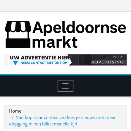
Ga
naar
de
inhoud
Home
Van kop naar context: zo lees je nieuws met meer
diepgang in een bliksemsnelle tijd