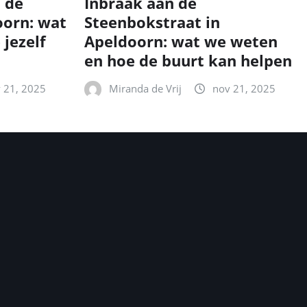
n de
Inbraak aan de
oorn: wat
Steenbokstraat in
 jezelf
Apeldoorn: wat we weten
en hoe de buurt kan helpen
 21, 2025
Miranda de Vrij
nov 21, 2025