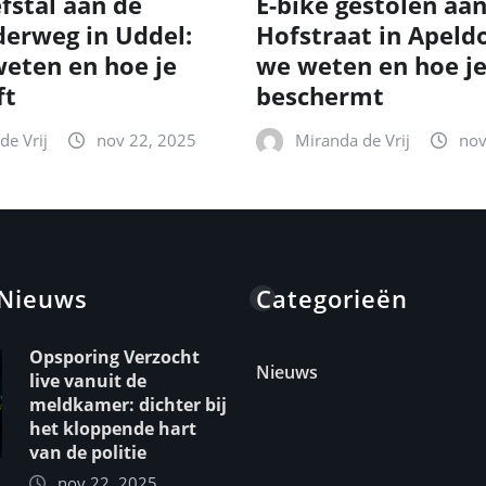
fstal aan de
E-bike gestolen aa
erweg in Uddel:
Hofstraat in Apeld
eten en hoe je
we weten en hoe je
ft
beschermt
de Vrij
nov 22, 2025
Miranda de Vrij
nov
 Nieuws
Categorieën
Opsporing Verzocht
Nieuws
live vanuit de
meldkamer: dichter bij
het kloppende hart
van de politie
nov 22, 2025