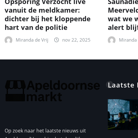
Opsporing Verzocht live
Saunadie
vanuit de meldkamer:
Meerveld
dichter bij het kloppende
wat we w
hart van de politie
alert blij
Miranda de Vrij
nov 22, 2025
Miranda 
Laatste
Op zoek naar het laatste nieuws uit