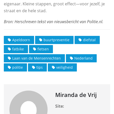
eigenaar. Kleine stappen, groot effect—voor jezelf, je
straat en de hele stad.
Apeldoorn
buurtpreventie
diefstal
fatbike
fietsen
Laan van de Mensenrechten
Nederland
politie
tips
veiligheid
Miranda de Vrij
Site: