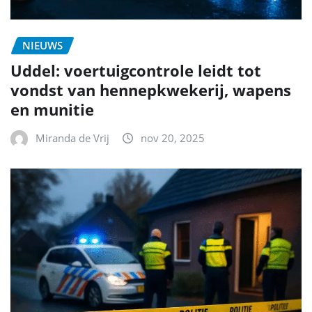
NIEUWS
Uddel: voertuigcontrole leidt tot
vondst van hennepkwekerij, wapens
en munitie
Miranda de Vrij
nov 20, 2025