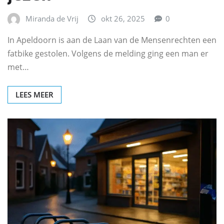
Miranda de Vrij
okt 26, 2025
0
In Apeldoorn is aan de Laan van de Mensenrechten een
fatbike gestolen. Volgens de melding ging een man er
met…
LEES MEER