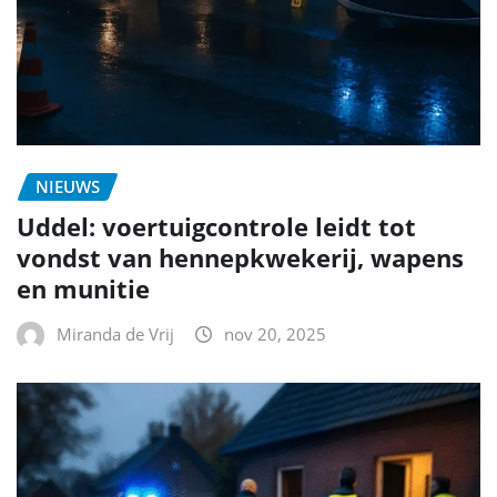
NIEUWS
Uddel: voertuigcontrole leidt tot
vondst van hennepkwekerij, wapens
en munitie
Miranda de Vrij
nov 20, 2025