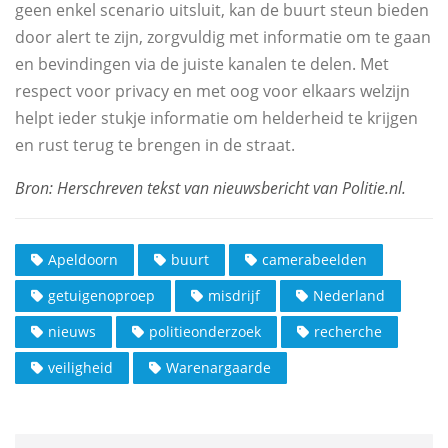
geen enkel scenario uitsluit, kan de buurt steun bieden
door alert te zijn, zorgvuldig met informatie om te gaan
en bevindingen via de juiste kanalen te delen. Met
respect voor privacy en met oog voor elkaars welzijn
helpt ieder stukje informatie om helderheid te krijgen
en rust terug te brengen in de straat.
Apeldoorn
buurt
camerabeelden
getuigenoproep
misdrijf
Nederland
nieuws
politieonderzoek
recherche
veiligheid
Warenargaarde