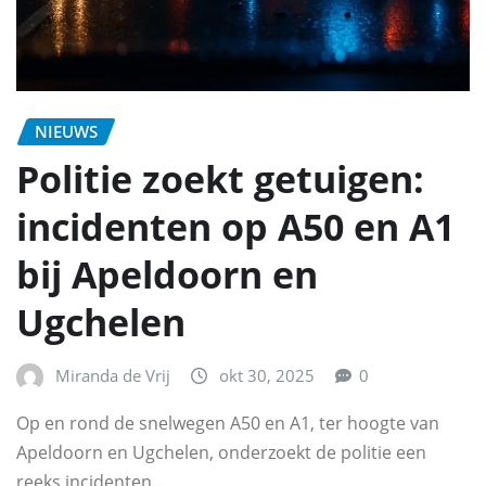
NIEUWS
Politie zoekt getuigen:
incidenten op A50 en A1
bij Apeldoorn en
Ugchelen
Miranda de Vrij
okt 30, 2025
0
Op en rond de snelwegen A50 en A1, ter hoogte van
Apeldoorn en Ugchelen, onderzoekt de politie een
reeks incidenten…