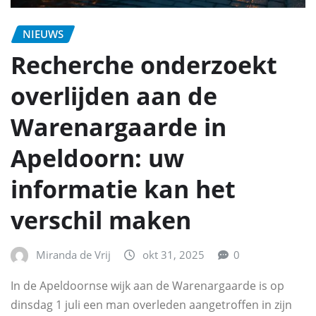
NIEUWS
Recherche onderzoekt
overlijden aan de
Warenargaarde in
Apeldoorn: uw
informatie kan het
verschil maken
Miranda de Vrij
okt 31, 2025
0
In de Apeldoornse wijk aan de Warenargaarde is op
dinsdag 1 juli een man overleden aangetroffen in zijn