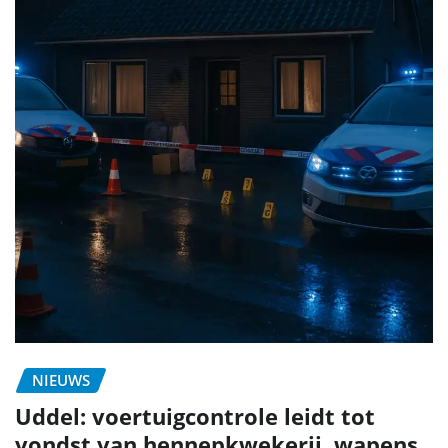
NIEUWS
Uddel: voertuigcontrole leidt tot
vondst van hennepkwekerij, wapens