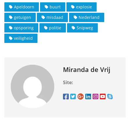
Apeldoorn
buurt
explosie
getuigen
misdaad
Nederland
opsporing
politie
Snipweg
veiligheid
Miranda de Vrij
Site: