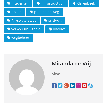
incidenten
infrastructuur
Klarenbeek
politie
puin op de weg
Rijkswaterstaat
snelweg
verkeersveiligheid
viaduct
wegbeheer
Miranda de Vrij
Site: