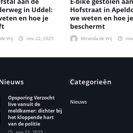
fstal aan de
E-bike gestolen aa
erweg in Uddel:
Hofstraat in Apeld
eten en hoe je
we weten en hoe je
ft
beschermt
de Vrij
nov 22, 2025
Miranda de Vrij
nov
 Nieuws
Categorieën
Opsporing Verzocht
Nieuws
live vanuit de
meldkamer: dichter bij
het kloppende hart
van de politie
nov 22, 2025