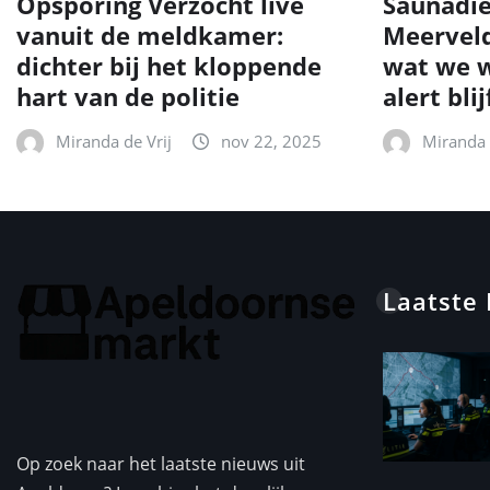
Opsporing Verzocht live
Saunadie
vanuit de meldkamer:
Meerveld
dichter bij het kloppende
wat we w
hart van de politie
alert blij
Miranda de Vrij
nov 22, 2025
Miranda 
Laatste
Op zoek naar het laatste nieuws uit