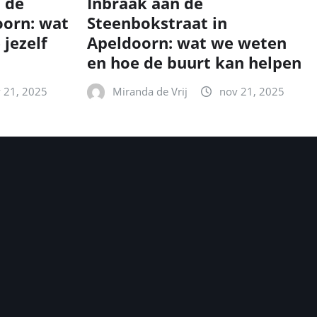
n de
Inbraak aan de
oorn: wat
Steenbokstraat in
 jezelf
Apeldoorn: wat we weten
en hoe de buurt kan helpen
 21, 2025
Miranda de Vrij
nov 21, 2025