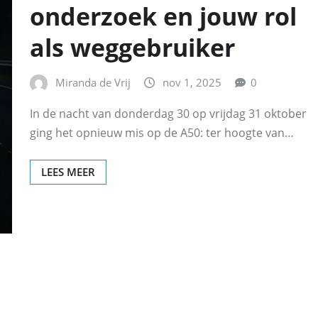
onderzoek en jouw rol
als weggebruiker
Miranda de Vrij
nov 1, 2025
0
In de nacht van donderdag 30 op vrijdag 31 oktober
ging het opnieuw mis op de A50: ter hoogte van…
LEES MEER