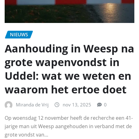
NIEUWS
Aanhouding in Weesp na
grote wapenvondst in
Uddel: wat we weten en
waarom het ertoe doet
Miranda de Vrij
nov 13, 2025
0
Op woensdag 12 november heeft de recherche een 41-
jarige man uit Weesp aangehouden in verband met de
grote vondst van…