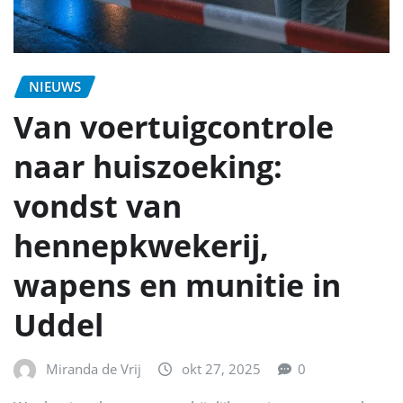
NIEUWS
Van voertuigcontrole
naar huiszoeking:
vondst van
hennepkwekerij,
wapens en munitie in
Uddel
Miranda de Vrij
okt 27, 2025
0