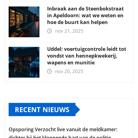
Inbraak aan de Steenbokstraat
in Apeldoorn: wat we weten en
hoe de buurt kan helpen
nov 21, 2025
Uddel: voertuigcontrole leidt tot
vondst van hennepkwekerij,
wapens en munitie
nov 20, 2025
RECENT NIEUWS
Opsporing Verzocht live vanuit de meldkamer:
dichter bij het kloppende hart van de politie