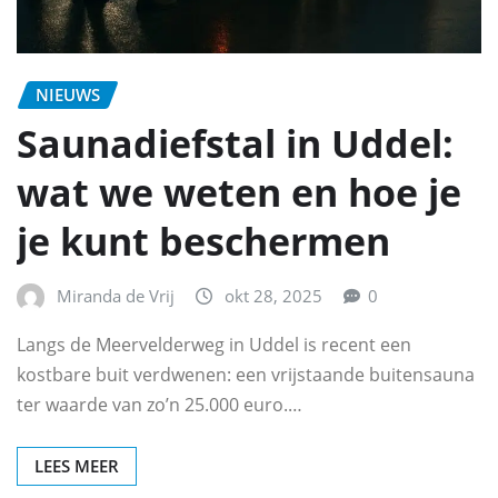
NIEUWS
Saunadiefstal in Uddel:
wat we weten en hoe je
je kunt beschermen
Miranda de Vrij
okt 28, 2025
0
Langs de Meervelderweg in Uddel is recent een
kostbare buit verdwenen: een vrijstaande buitensauna
ter waarde van zo’n 25.000 euro.…
LEES MEER