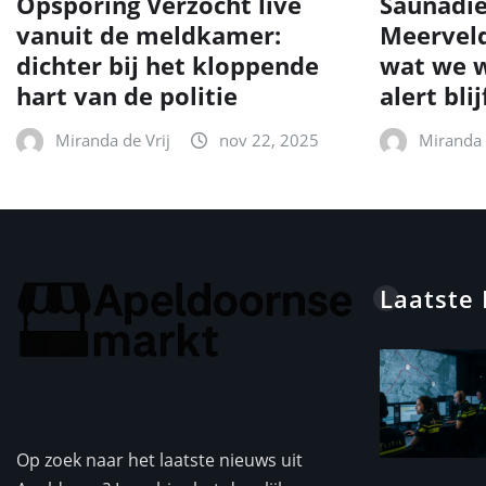
Opsporing Verzocht live
Saunadie
vanuit de meldkamer:
Meerveld
dichter bij het kloppende
wat we w
hart van de politie
alert blij
Miranda de Vrij
nov 22, 2025
Miranda 
Laatste
Op zoek naar het laatste nieuws uit