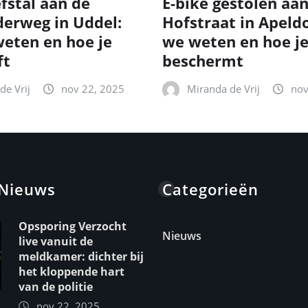
fstal aan de
E-bike gestolen aa
erweg in Uddel:
Hofstraat in Apeld
eten en hoe je
we weten en hoe je
ft
beschermt
de Vrij
nov 22, 2025
Miranda de Vrij
nov
 Nieuws
Categorieën
Opsporing Verzocht
Nieuws
live vanuit de
meldkamer: dichter bij
het kloppende hart
van de politie
nov 22, 2025