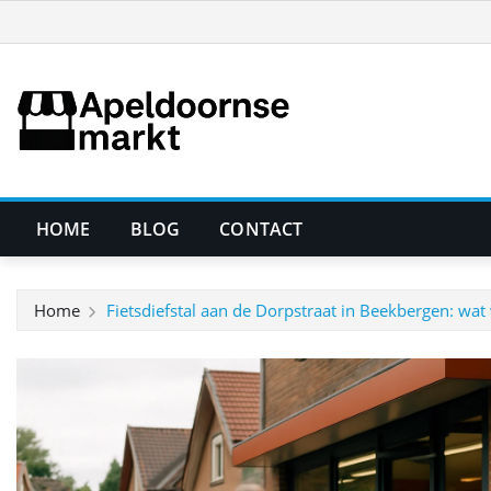
Ga
naar
de
inhoud
HOME
BLOG
CONTACT
Home
Fietsdiefstal aan de Dorpstraat in Beekbergen: wat