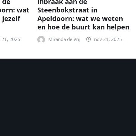
n de
Inbraak aan de
oorn: wat
Steenbokstraat in
 jezelf
Apeldoorn: wat we weten
en hoe de buurt kan helpen
 21, 2025
Miranda de Vrij
nov 21, 2025