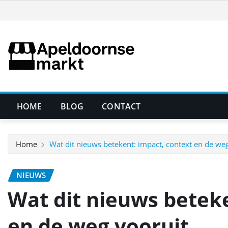
Ga
naar
de
inhoud
HOME
BLOG
CONTACT
Home
Wat dit nieuws betekent: impact, context en de we
NIEUWS
Wat dit nieuws beteke
en de weg vooruit