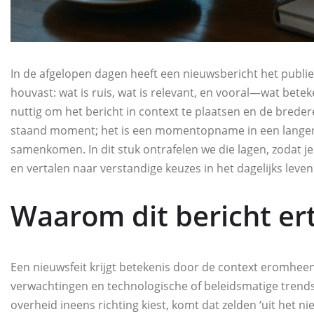
In de afgelopen dagen heeft een nieuwsbericht het publie
houvast: wat is ruis, wat is relevant, en vooral—wat beteke
nuttig om het bericht in context te plaatsen en de breder
staand moment; het is een momentopname in een langere
samenkomen. In dit stuk ontrafelen we die lagen, zodat je
en vertalen naar verstandige keuzes in het dagelijks leven 
Waarom dit bericht er
Een nieuwsfeit krijgt betekenis door de context eromh
verwachtingen en technologische of beleidsmatige trends d
overheid ineens richting kiest, komt dat zelden ‘uit het n