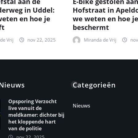
fstal aan de
E-bike gestolen aa
erweg in Uddel:
Hofstraat in Apeld
eten en hoe je
we weten en hoe je
ft
beschermt
de Vrij
nov 22, 2025
Miranda de Vrij
nov
 Nieuws
Categorieën
Opsporing Verzocht
Nieuws
live vanuit de
meldkamer: dichter bij
het kloppende hart
van de politie
nov 22, 2025