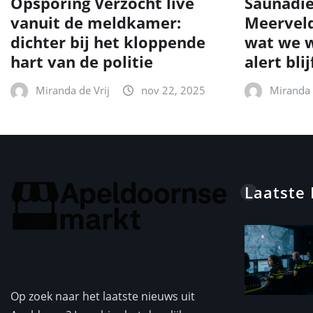
Opsporing Verzocht live
Saunadie
vanuit de meldkamer:
Meerveld
dichter bij het kloppende
wat we w
hart van de politie
alert blij
Miranda de Vrij
nov 22, 2025
Miranda 
Laatste
Op zoek naar het laatste nieuws uit