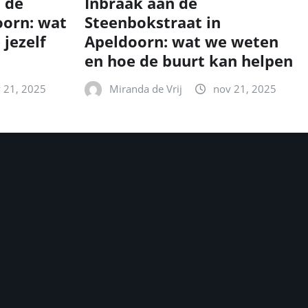
n de
Inbraak aan de
oorn: wat
Steenbokstraat in
 jezelf
Apeldoorn: wat we weten
en hoe de buurt kan helpen
 21, 2025
Miranda de Vrij
nov 21, 2025