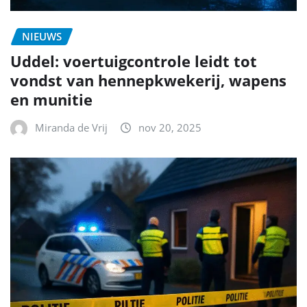
NIEUWS
Uddel: voertuigcontrole leidt tot
vondst van hennepkwekerij, wapens
en munitie
Miranda de Vrij
nov 20, 2025