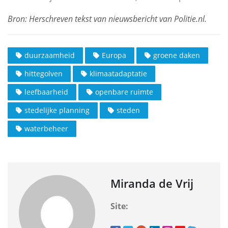
duurzaamheid
Europa
groene daken
hittegolven
klimaatadaptatie
leefbaarheid
openbare ruimte
stedelijke planning
steden
waterbeheer
Miranda de Vrij
Site: