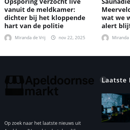
Opsporing Verzocht live
Saunadie
vanuit de meldkamer:
Meerveld
dichter bij het kloppende
wat we w
hart van de politie
alert blij
Miranda de Vrij
nov 22, 2025
Miranda 
Laatste
Op zoek naar het laatste nieuws uit