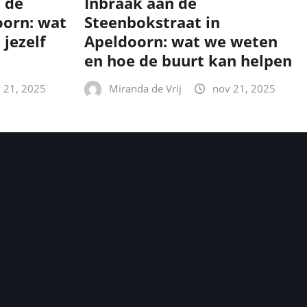
n de
Inbraak aan de
oorn: wat
Steenbokstraat in
 jezelf
Apeldoorn: wat we weten
en hoe de buurt kan helpen
 21, 2025
Miranda de Vrij
nov 21, 2025