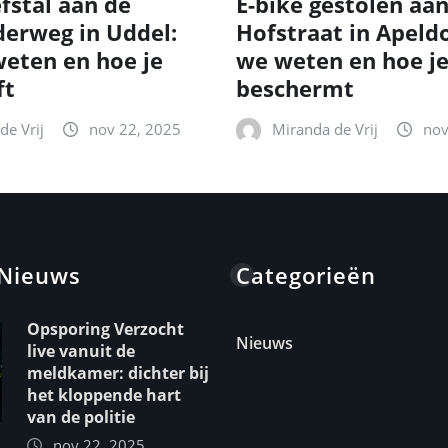
fstal aan de
E-bike gestolen aa
erweg in Uddel:
Hofstraat in Apeld
eten en hoe je
we weten en hoe je
ft
beschermt
de Vrij
nov 22, 2025
Miranda de Vrij
nov
 Nieuws
Categorieën
Opsporing Verzocht
Nieuws
live vanuit de
meldkamer: dichter bij
het kloppende hart
van de politie
nov 22, 2025