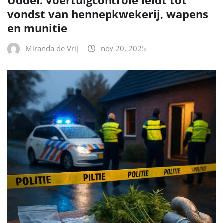
Uddel: voertuigcontrole leidt tot
vondst van hennepkwekerij, wapens
en munitie
Miranda de Vrij
nov 20, 2025