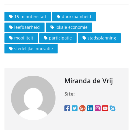
15-minutenstad
duurzaamheid
leefbaarheid
lokale economie
mobiliteit
participatie
stadsplanning
stedelijke innovatie
Miranda de Vrij
Site: