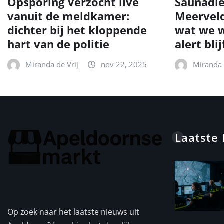
Opsporing Verzocht live
Saunadie
vanuit de meldkamer:
Meerveld
dichter bij het kloppende
wat we w
hart van de politie
alert blij
Miranda de Vrij
nov 22, 2025
Miranda 
Laatste
Op zoek naar het laatste nieuws uit