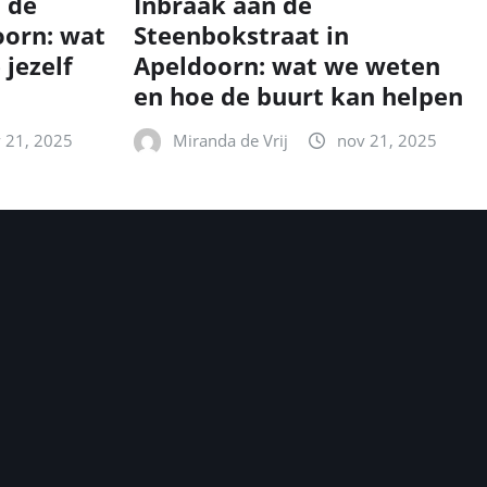
n de
Inbraak aan de
oorn: wat
Steenbokstraat in
 jezelf
Apeldoorn: wat we weten
en hoe de buurt kan helpen
 21, 2025
Miranda de Vrij
nov 21, 2025