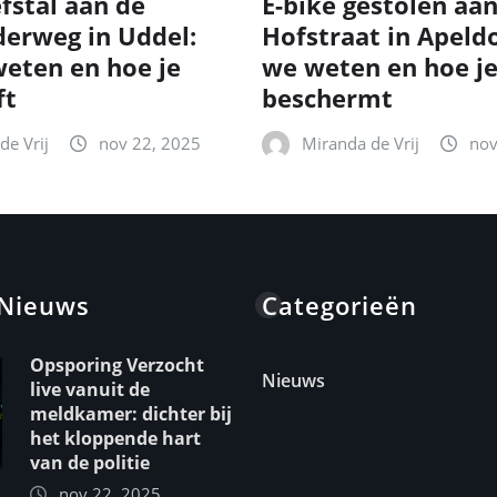
fstal aan de
E-bike gestolen aa
erweg in Uddel:
Hofstraat in Apeld
eten en hoe je
we weten en hoe je
ft
beschermt
de Vrij
nov 22, 2025
Miranda de Vrij
nov
 Nieuws
Categorieën
Opsporing Verzocht
Nieuws
live vanuit de
meldkamer: dichter bij
het kloppende hart
van de politie
nov 22, 2025