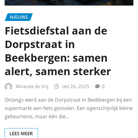
NIEUWS
Fietsdiefstal aan de
Dorpstraat in
Beekbergen: samen
alert, samen sterker
Miranda de Vrij
okt 26, 2025
0
Onlangs werd aan de Dorpstraat in Beekbergen bij een
supermarkt een fiets gestolen. Een ogenschijnlijk kleine
gebeurtenis, maar één die…
LEES MEER