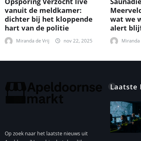
Opsporing Verzocht live
Saunadie
vanuit de meldkamer:
Meerveld
dichter bij het kloppende
wat we w
hart van de politie
alert blij
Miranda de Vrij
nov 22, 2025
Miranda 
Laatste
Op zoek naar het laatste nieuws uit