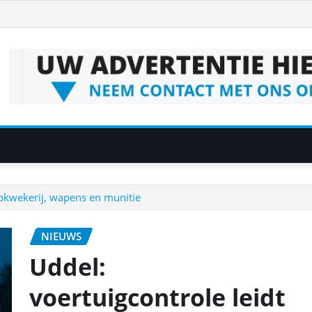
epkwekerij, wapens en munitie
NIEUWS
Uddel:
voertuigcontrole leidt