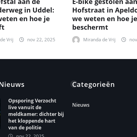
fstal aan de
E-bike gestolen aa
erweg in Uddel:
Hofstraat in Apeld
eten en hoe je
we weten en hoe je
ft
beschermt
de Vrij
nov 22, 2025
Miranda de Vrij
nov
 Nieuws
Categorieën
Opsporing Verzocht
Nieuws
live vanuit de
meldkamer: dichter bij
het kloppende hart
van de politie
nov 22, 2025