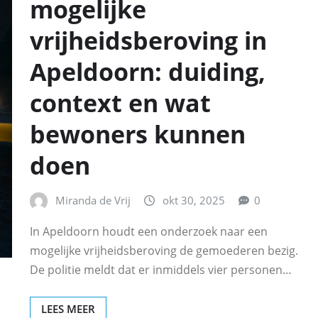
mogelijke
vrijheidsberoving in
Apeldoorn: duiding,
context en wat
bewoners kunnen
doen
Miranda de Vrij
okt 30, 2025
0
In Apeldoorn houdt een onderzoek naar een
mogelijke vrijheidsberoving de gemoederen bezig.
De politie meldt dat er inmiddels vier personen…
LEES MEER