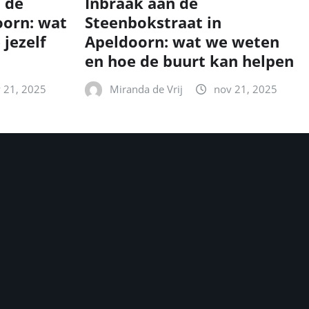
n de
Inbraak aan de
oorn: wat
Steenbokstraat in
 jezelf
Apeldoorn: wat we weten
en hoe de buurt kan helpen
 21, 2025
Miranda de Vrij
nov 21, 2025