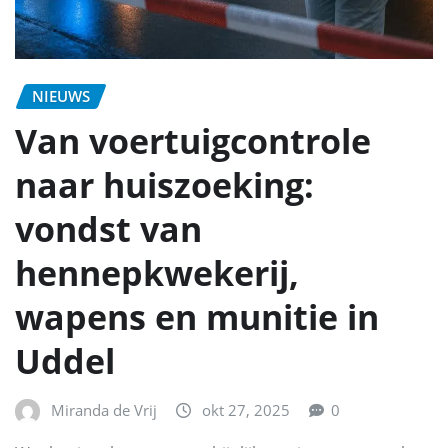
NIEUWS
Van voertuigcontrole
naar huiszoeking:
vondst van
hennepkwekerij,
wapens en munitie in
Uddel
Miranda de Vrij
okt 27, 2025
0