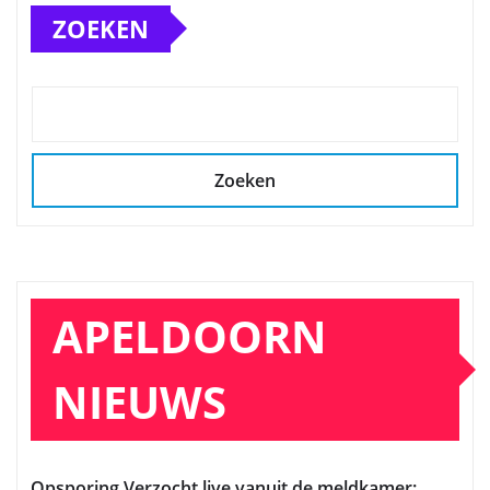
ZOEKEN
Zoeken
APELDOORN
NIEUWS
Opsporing Verzocht live vanuit de meldkamer: