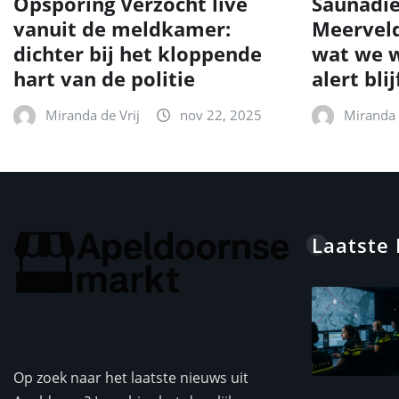
Opsporing Verzocht live
Saunadie
vanuit de meldkamer:
Meerveld
dichter bij het kloppende
wat we w
hart van de politie
alert blij
Miranda de Vrij
nov 22, 2025
Miranda 
Laatste
Op zoek naar het laatste nieuws uit