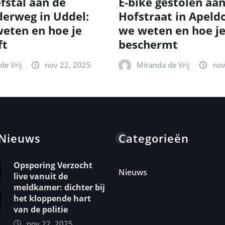
fstal aan de
E-bike gestolen aa
erweg in Uddel:
Hofstraat in Apeld
eten en hoe je
we weten en hoe je
ft
beschermt
de Vrij
nov 22, 2025
Miranda de Vrij
nov
 Nieuws
Categorieën
Opsporing Verzocht
Nieuws
live vanuit de
meldkamer: dichter bij
het kloppende hart
van de politie
nov 22, 2025