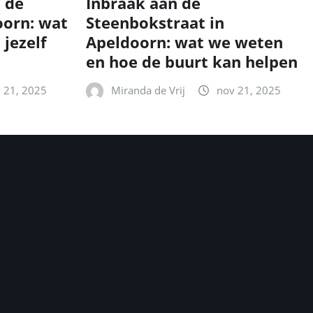
n de
Inbraak aan de
oorn: wat
Steenbokstraat in
 jezelf
Apeldoorn: wat we weten
en hoe de buurt kan helpen
 21, 2025
Miranda de Vrij
nov 21, 2025