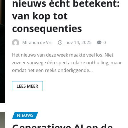
nieuws écht betekent:
van kop tot
consequenties
Miranda de Vrij
nov 14, 2025
0
Het nieuws van deze week maakte veel los. Niet
zozeer vanwege één spectaculaire onthulling, maar
omdat het een reeks onderliggende…
LEES MEER
NIEUWS
Generatieve AI op de