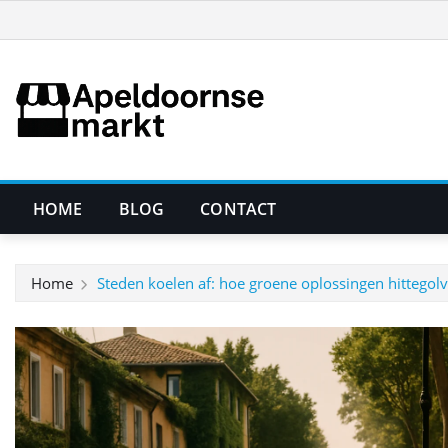
Ga
naar
de
inhoud
HOME
BLOG
CONTACT
Home
Steden koelen af: hoe groene oplossingen hittegol