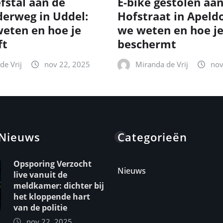
fstal aan de
E-bike gestolen aa
erweg in Uddel:
Hofstraat in Apeld
eten en hoe je
we weten en hoe je
ft
beschermt
de Vrij
nov 22, 2025
Miranda de Vrij
nov
 Nieuws
Categorieën
Opsporing Verzocht
Nieuws
live vanuit de
meldkamer: dichter bij
het kloppende hart
van de politie
nov 22, 2025