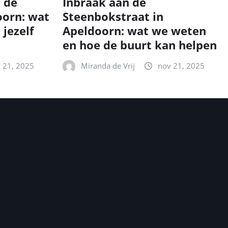
n de
Inbraak aan de
oorn: wat
Steenbokstraat in
 jezelf
Apeldoorn: wat we weten
en hoe de buurt kan helpen
 21, 2025
Miranda de Vrij
nov 21, 2025