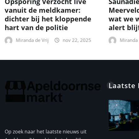
Opsporing Verzocht live
Saunadie
vanuit de meldkamer:
Meerveld
dichter bij het kloppende
wat we w
hart van de politie
alert blij
Miranda de Vrij
nov 22, 2025
Miranda 
Laatste
Op zoek naar het laatste nieuws uit