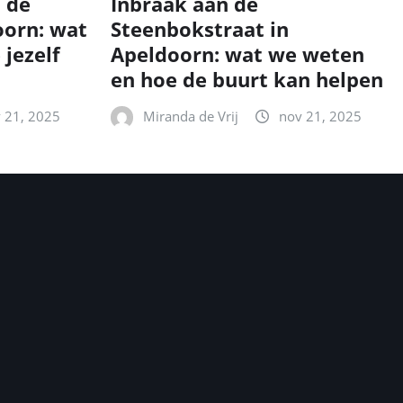
n de
Inbraak aan de
oorn: wat
Steenbokstraat in
 jezelf
Apeldoorn: wat we weten
en hoe de buurt kan helpen
 21, 2025
Miranda de Vrij
nov 21, 2025