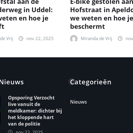
fstal aan de
E-bike gestolen aa
erweg in Uddel:
Hofstraat in Apeld
eten en hoe je
we weten en hoe je
ft
beschermt
de Vrij
nov 22, 2025
Miranda de Vrij
nov
 Nieuws
Categorieën
Opsporing Verzocht
Nieuws
live vanuit de
meldkamer: dichter bij
het kloppende hart
van de politie
nov 22, 2025