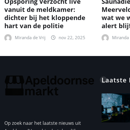
Opsporing Verzocht live
Saunadie
vanuit de meldkamer:
Meerveld
dichter bij het kloppende
wat we w
hart van de politie
alert blij
Miranda de Vrij
nov 22, 2025
Miranda 
Laatste
Op zoek naar het laatste nieuws uit