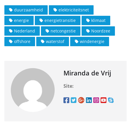
duurzaamheid
elektriciteitsnet
energie
energietransitie
klimaat
Nederland
netcongestie
Noordzee
offshore
waterstof
windenergie
Miranda de Vrij
Site: