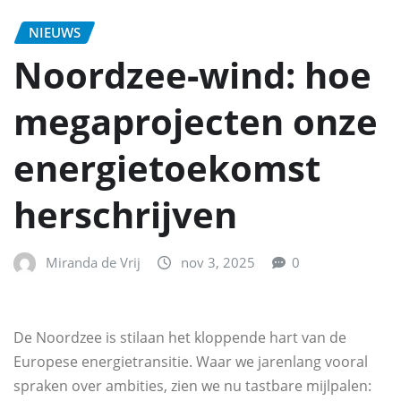
NIEUWS
Noordzee‑wind: hoe
megaprojecten onze
energietoekomst
herschrijven
Miranda de Vrij
nov 3, 2025
0
De Noordzee is stilaan het kloppende hart van de
Europese energietransitie. Waar we jarenlang vooral
spraken over ambities, zien we nu tastbare mijlpalen: